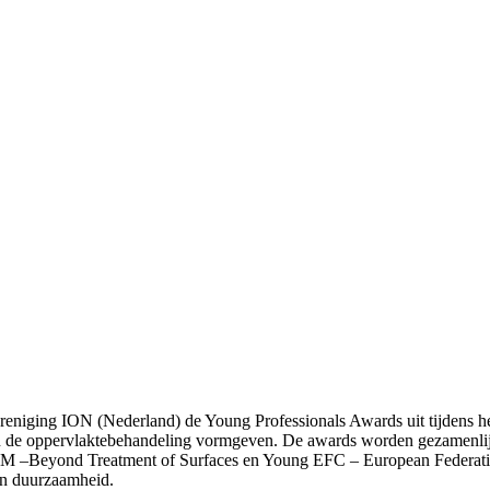
ging ION (Nederland) de Young Professionals Awards uit tijdens het
t van de oppervlaktebehandeling vormgeven. De awards worden gezame
OM –Beyond Treatment of Surfaces en Young EFC – European Federatio
 en duurzaamheid.